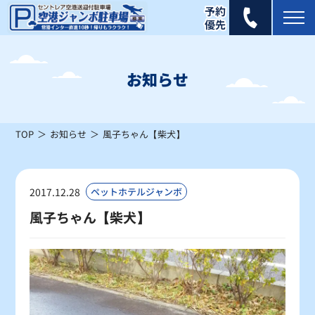
2026年 8月
日
月
火
水
木
金
土
お知らせ
1
×
TOP
お知らせ
風子ちゃん【柴犬】
2
3
4
5
6
7
8
×
×
×
×
×
×
×
9
10
11
12
13
14
15
2017.12.28
ペットホテルジャンボ
△
△
×
×
×
△
△
風子ちゃん【柴犬】
16
17
18
19
20
21
22
△
△
〇
〇
〇
〇
〇
23
24
25
26
27
28
29
〇
〇
〇
〇
〇
〇
〇