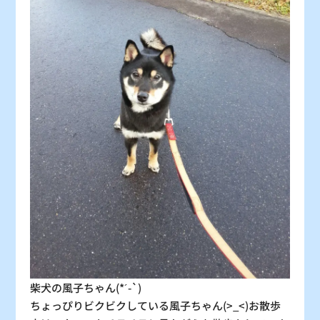
30
31
〇
〇
：シーズン料金
〇
：空車
△
：残り僅か
×
：満車
柴犬の風子ちゃん(*´-`)
ちょっぴりビクビクしている風子ちゃん(>_<)お散歩