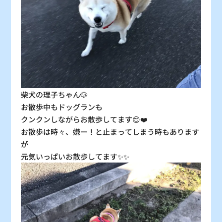
30
31
〇
〇
：シーズン料金
〇
：空車
△
：残り僅か
×
：満車
柴犬の理子ちゃん🐶
お散歩中もドッグランも
クンクンしながらお散歩してます😊❤️
お散歩は時々、嫌ー！と止まってしまう時もあります
が
元気いっぱいお散歩してます✨✨