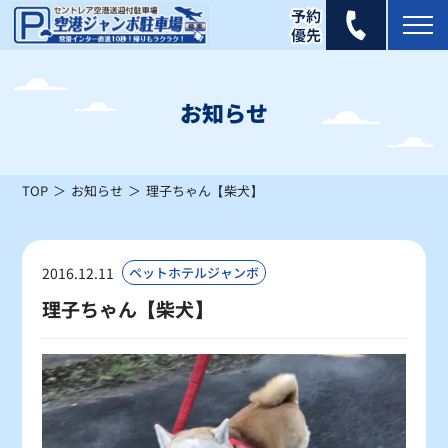
2026年 8月
日
月
火
水
木
金
土
お知らせ
1
×
TOP
お知らせ
理子ちゃん【柴犬】
2
3
4
5
6
7
8
×
×
×
×
×
×
△
9
10
11
12
13
14
15
2016.12.11
ペットホテルジャンボ
△
△
△
×
×
△
△
理子ちゃん【柴犬】
16
17
18
19
20
21
22
△
△
〇
〇
〇
〇
〇
23
24
25
26
27
28
29
〇
〇
〇
〇
〇
〇
〇