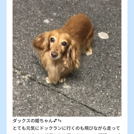
30
31
〇
〇
：シーズン料金
〇
：空車
△
：残り僅か
×
：満車
ダックスの姫ちゃん💕🐾
とても元気にドックランに行くのも飛びながら走って