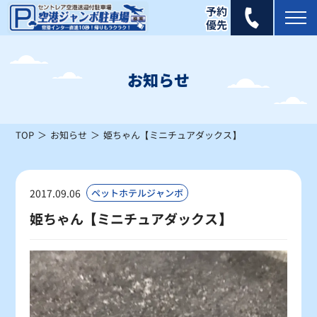
2026年 8月
日
月
火
水
木
金
土
お知らせ
1
×
TOP
お知らせ
姫ちゃん【ミニチュアダックス】
2
3
4
5
6
7
8
×
×
×
×
×
×
×
9
10
11
12
13
14
15
2017.09.06
ペットホテルジャンボ
×
×
×
×
△
×
△
姫ちゃん【ミニチュアダックス】
16
17
18
19
20
21
22
△
△
〇
〇
〇
〇
〇
23
24
25
26
27
28
29
〇
〇
〇
〇
〇
〇
〇