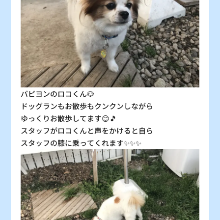
30
31
〇
〇
：シーズン料金
〇
：空車
△
：残り僅か
×
：満車
パピヨンのロコくん🐶
ドッグランもお散歩もクンクンしながら
ゆっくりお散歩してます😊🎵
スタッフがロコくんと声をかけると自ら
スタッフの膝に乗ってくれます✨✨✨