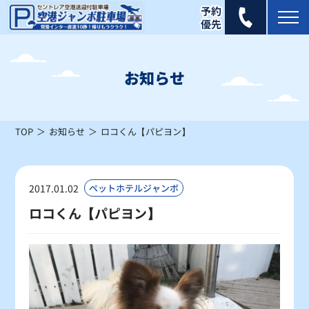
2026年 8月
日
月
火
水
木
金
土
お知らせ
1
×
TOP
お知らせ
ロコくん【パピヨン】
2
3
4
5
6
7
8
×
×
×
×
×
×
×
9
10
11
12
13
14
15
2017.01.02
ペットホテルジャンボ
△
△
△
×
×
△
△
ロコくん【パピヨン】
16
17
18
19
20
21
22
△
△
〇
〇
〇
〇
〇
23
24
25
26
27
28
29
〇
〇
〇
〇
〇
〇
〇