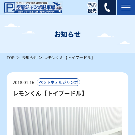
2025年 6月
日
月
火
水
木
金
土
お知らせ
1
2
3
4
5
6
7
×
×
×
×
×
×
×
TOP
お知らせ
レモンくん【トイプードル】
8
9
10
11
12
13
14
×
×
×
×
×
×
×
15
16
17
18
19
20
21
2018.01.16
ペットホテルジャンボ
×
×
×
×
×
×
×
レモンくん【トイプードル】
22
23
24
25
26
27
28
×
×
×
×
×
×
×
29
30
×
×