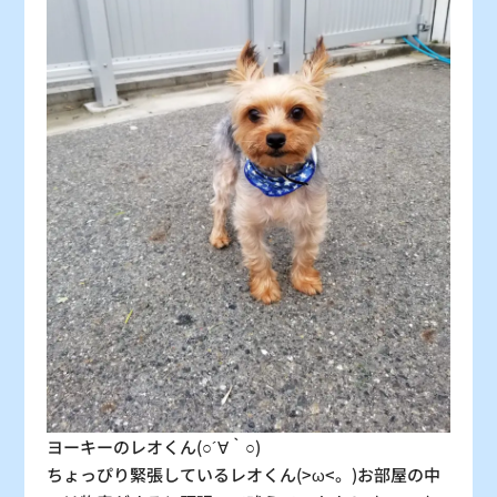
30
31
〇
〇
：シーズン料金
〇
：空車
△
：残り僅か
×
：満車
ヨーキーのレオくん(○´∀｀○)
ちょっぴり緊張しているレオくん(>ω<。)お部屋の中