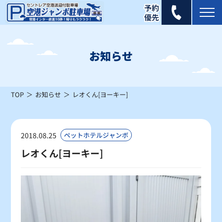
2026年 8月
日
月
火
水
木
金
土
お知らせ
1
×
TOP
お知らせ
レオくん[ヨーキー]
2
3
4
5
6
7
8
×
×
×
×
×
×
×
9
10
11
12
13
14
15
2018.08.25
ペットホテルジャンボ
×
△
△
×
×
×
△
レオくん[ヨーキー]
16
17
18
19
20
21
22
△
△
〇
〇
〇
〇
〇
23
24
25
26
27
28
29
〇
〇
〇
〇
〇
〇
〇