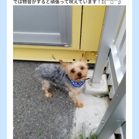
では物音がすると頑張って吠えています！Σ(￣□￣;)