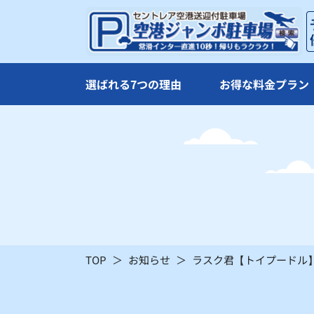
×
×
21
22
×
×
選ばれる7つの理由
お得な料金プラン
28
29
×
×
：シーズン料金
〇
：空車
TOP
お知らせ
ラスク君【トイプードル