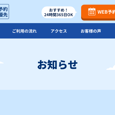
×
×
×
おすすめ！
WEB予
24時間365日OK
23
24
25
26
×
×
×
ご利用の流れ
アクセス
お客様の声
30
×
お知らせ
△
：残り僅か
×
：満車
】