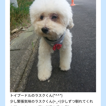
：シーズン料金
〇
：空車
△
：残り僅か
×
：満車
トイプードルのラスクくん(*^^*)
少し緊張気味のラスクくん(>_<)少しずつ馴れてくれ