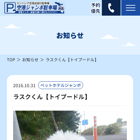
2025年 6月
日
月
火
水
木
金
土
お知らせ
1
2
3
4
5
6
7
×
×
×
×
×
×
×
TOP
お知らせ
ラスクくん【トイプードル】
8
9
10
11
12
13
14
×
×
×
×
×
×
×
15
16
17
18
19
20
21
2016.10.31
ペットホテルジャンボ
×
×
×
×
×
×
×
ラスクくん【トイプードル】
22
23
24
25
26
27
28
×
×
×
×
×
×
×
29
30
×
×