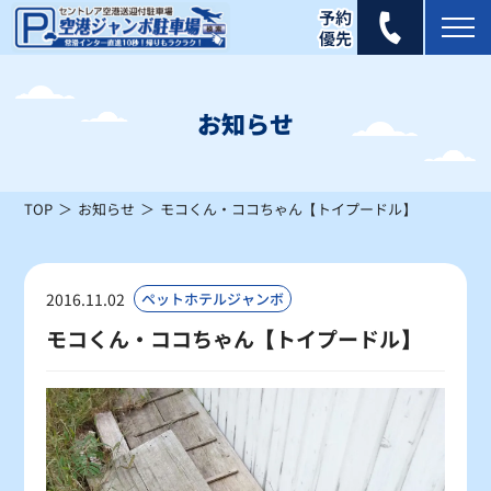
2026年 8月
日
月
火
水
木
金
土
お知らせ
1
×
TOP
お知らせ
モコくん・ココちゃん【トイプードル】
2
3
4
5
6
7
8
×
×
×
×
×
×
×
9
10
11
12
13
14
15
2016.11.02
ペットホテルジャンボ
×
△
△
×
△
×
△
モコくん・ココちゃん【トイプードル】
16
17
18
19
20
21
22
△
△
〇
〇
〇
〇
〇
23
24
25
26
27
28
29
〇
〇
〇
〇
〇
〇
〇