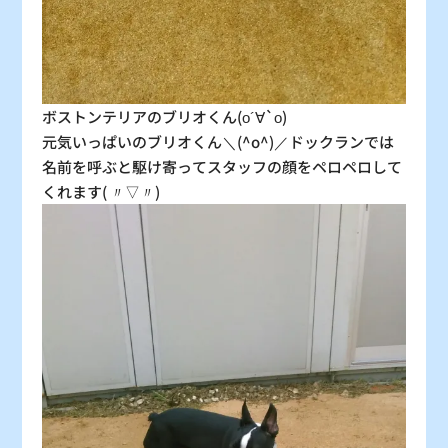
ボストンテリアのブリオくん(о´∀`о)
元気いっぱいのブリオくん＼(^o^)／ドックランでは
名前を呼ぶと駆け寄ってスタッフの顔をペロペロして
くれます( 〃▽〃)