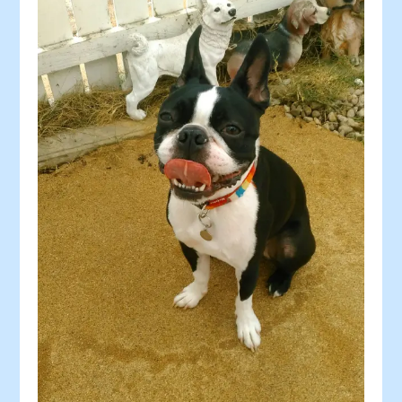
30
31
〇
〇
：シーズン料金
〇
：空車
△
：残り僅か
×
：満車