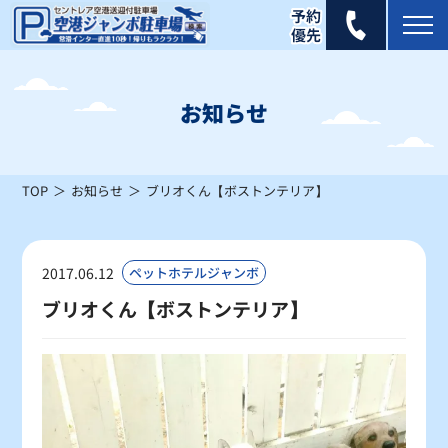
2026年 8月
日
月
火
水
木
金
土
お知らせ
1
×
TOP
お知らせ
ブリオくん【ボストンテリア】
2
3
4
5
6
7
8
×
×
×
×
×
×
×
9
10
11
12
13
14
15
2017.06.12
ペットホテルジャンボ
×
△
△
×
×
×
△
ブリオくん【ボストンテリア】
16
17
18
19
20
21
22
△
△
〇
〇
〇
〇
〇
23
24
25
26
27
28
29
〇
〇
〇
〇
〇
〇
〇