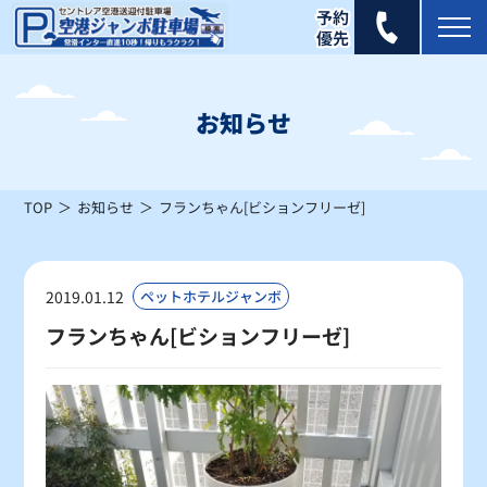
2025年 9月
日
月
火
水
木
金
土
お知らせ
1
2
3
4
5
6
×
×
×
×
×
×
TOP
お知らせ
フランちゃん[ビションフリーゼ]
7
8
9
10
11
12
13
×
×
×
×
×
×
×
14
15
16
17
18
19
20
2019.01.12
ペットホテルジャンボ
×
×
×
×
×
×
×
フランちゃん[ビションフリーゼ]
21
22
23
24
25
26
27
×
×
×
×
×
×
×
28
29
30
×
×
×