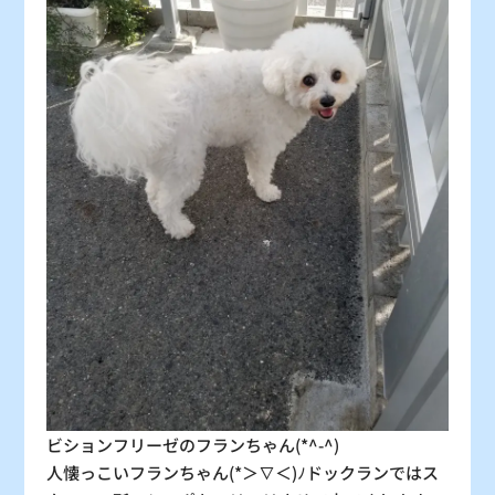
：シーズン料金
〇
：空車
△
：残り僅か
×
：満車
ビションフリーゼのフランちゃん(*^-^)
人懐っこいフランちゃん(*＞∇＜)ﾉドックランではス