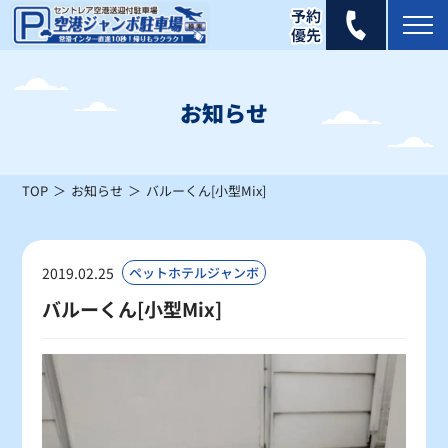
2025年 8月
日
月
火
水
木
金
土
お知らせ
1
2
×
×
TOP
お知らせ
バルーくん[小型Mix]
3
4
5
6
7
8
9
×
×
×
×
×
×
×
10
11
12
13
14
15
16
2019.02.25
ペットホテルジャンボ
×
×
×
×
×
×
×
バルーくん[小型Mix]
17
18
19
20
21
22
23
×
×
×
×
×
×
×
24
25
26
27
28
29
30
×
×
×
×
×
×
×