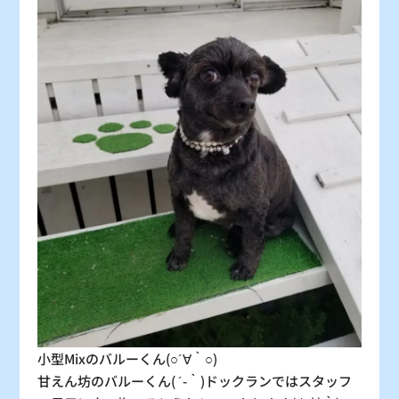
31
×
：シーズン料金
〇
：空車
△
：残り僅か
×
：満車
小型Mixのバルーくん(○´∀｀○)
甘えん坊のバルーくん( ´-｀)ドックランではスタッフ