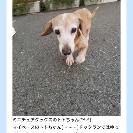
：シーズン料金
〇
：空車
△
：残り僅か
×
：満車
ミニチュアダックスのトトちゃん(*^-^)
マイペースのトトちゃん( ・－・)ドックランではゆっ