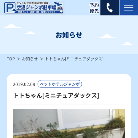
2025年 6月
日
月
火
水
木
金
土
お知らせ
1
2
3
4
5
6
7
×
×
×
×
×
×
×
TOP
お知らせ
トトちゃん[ミニチュアダックス]
8
9
10
11
12
13
14
×
×
×
×
×
×
×
15
16
17
18
19
20
21
2019.02.08
ペットホテルジャンボ
×
×
×
×
×
×
×
トトちゃん[ミニチュアダックス]
22
23
24
25
26
27
28
×
×
×
×
×
×
×
29
30
×
×