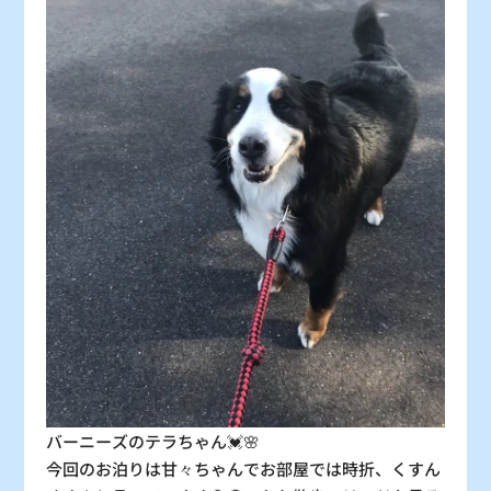
：シーズン料金
〇
：空車
△
：残り僅か
×
：満車
バーニーズのテラちゃん💓🌸
今回のお泊りは甘々ちゃんでお部屋では時折、くすん