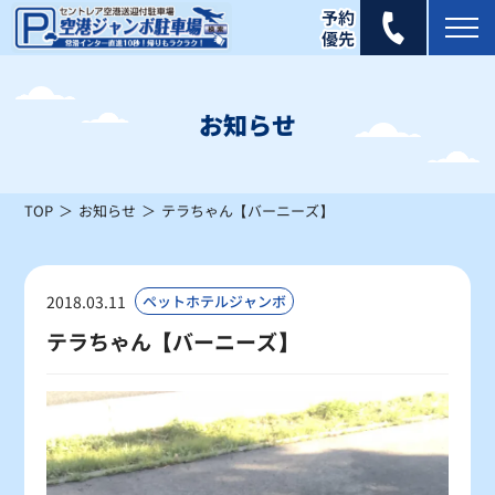
2025年 7月
日
月
火
水
木
金
土
お知らせ
1
2
3
4
5
×
×
×
×
×
TOP
お知らせ
テラちゃん【バーニーズ】
6
7
8
9
10
11
12
×
×
×
×
×
×
×
13
14
15
16
17
18
19
2018.03.11
ペットホテルジャンボ
×
×
×
×
×
×
×
テラちゃん【バーニーズ】
20
21
22
23
24
25
26
×
×
×
×
×
×
×
27
28
29
30
31
×
×
×
×
×