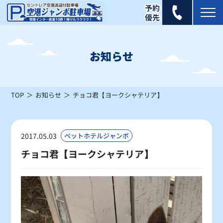
2026年 8月
日
月
火
水
木
金
土
お知らせ
1
×
TOP
お知らせ
チョコ君【ヨークシャテリア】
2
3
4
5
6
7
8
×
×
×
×
×
×
×
9
10
11
12
13
14
15
2017.05.03
ペットホテルジャンボ
△
△
×
×
×
△
△
チョコ君【ヨークシャテリア】
16
17
18
19
20
21
22
△
△
〇
〇
〇
〇
〇
23
24
25
26
27
28
29
〇
〇
〇
〇
〇
〇
〇