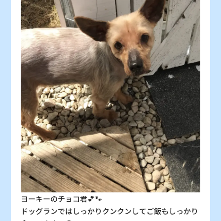
30
31
〇
〇
：シーズン料金
〇
：空車
△
：残り僅か
×
：満車
ヨーキーのチョコ君💕🐾
ドッグランではしっかりクンクンしてご飯もしっかり