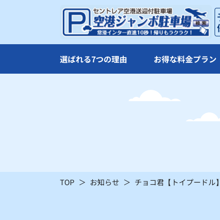
16
17
△
△
23
24
選ばれる7つの理由
お得な料金プラン
〇
〇
30
31
〇
〇
：シーズン料金
〇
：空車
TOP
お知らせ
チョコ君【トイプードル