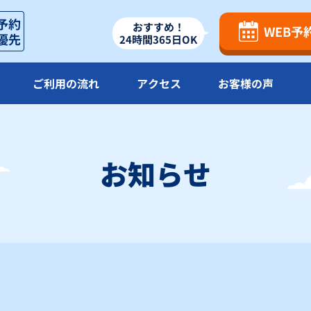
18
19
20
21
おすすめ！
WEB予
24時間365日OK
〇
〇
〇
25
26
27
28
ご利用の流れ
アクセス
お客様の声
〇
〇
〇
お知らせ
△
：残り僅か
×
：満車
】