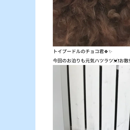
トイプードルのチョコ君🍀✨
今回のお泊りも元気ハツラツ💓❗️お