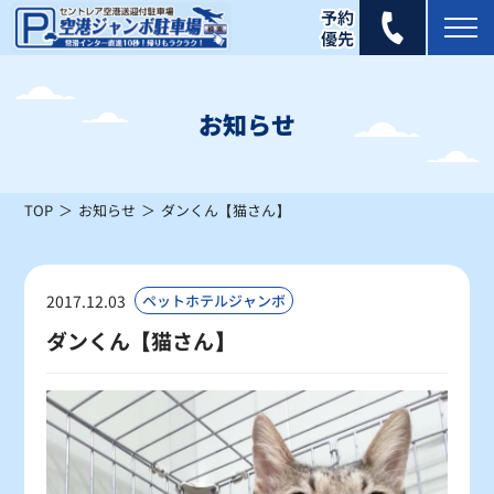
2025年 8月
日
月
火
水
木
金
土
お知らせ
1
2
×
×
TOP
お知らせ
ダンくん【猫さん】
3
4
5
6
7
8
9
×
×
×
×
×
×
×
10
11
12
13
14
15
16
2017.12.03
ペットホテルジャンボ
×
×
×
×
×
×
×
ダンくん【猫さん】
17
18
19
20
21
22
23
×
×
×
×
×
×
×
24
25
26
27
28
29
30
×
×
×
×
×
×
×