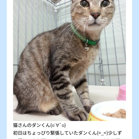
31
×
：シーズン料金
〇
：空車
△
：残り僅か
×
：満車
猫さんのダンくん(о´∀`о)
初日はちょっぴり緊張していたダンくん(>_<)少しず