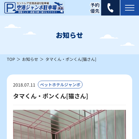
2026年 8月
日
月
火
水
木
金
土
お知らせ
1
×
TOP
お知らせ
タマくん・ポンくん[猫さん]
2
3
4
5
6
7
8
×
×
×
×
×
×
×
9
10
11
12
13
14
15
2018.07.11
ペットホテルジャンボ
×
△
△
×
×
×
△
タマくん・ポンくん[猫さん]
16
17
18
19
20
21
22
△
△
〇
〇
〇
〇
〇
23
24
25
26
27
28
29
〇
〇
〇
〇
〇
〇
〇