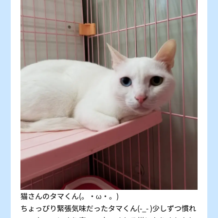
30
31
〇
〇
：シーズン料金
〇
：空車
△
：残り僅か
×
：満車
猫さんのタマくん(。・ω・。)
ちょっぴり緊張気味だったタマくん(-_- )少しずつ慣れ