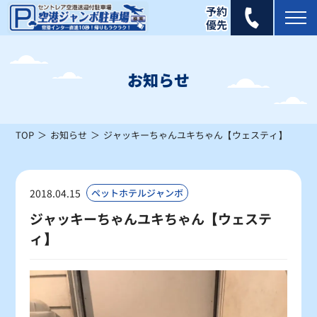
2026年 8月
日
月
火
水
木
金
土
お知らせ
1
×
TOP
お知らせ
ジャッキーちゃんユキちゃん【ウェスティ】
2
3
4
5
6
7
8
×
×
×
×
×
〇
△
9
10
11
12
13
14
15
2018.04.15
ペットホテルジャンボ
×
△
△
△
×
△
△
ジャッキーちゃんユキちゃん【ウェステ
ィ】
16
17
18
19
20
21
22
△
△
〇
〇
〇
〇
〇
23
24
25
26
27
28
29
〇
〇
〇
〇
〇
〇
〇