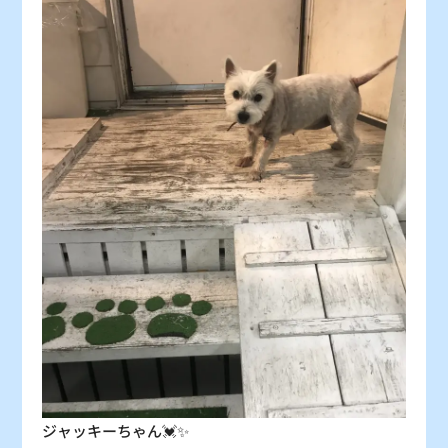
30
31
〇
〇
：シーズン料金
〇
：空車
△
：残り僅か
×
：満車
ジャッキーちゃん💓✨