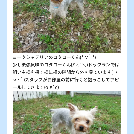
30
31
〇
〇
：シーズン料金
〇
：空車
△
：残り僅か
×
：満車
ヨークシャテリアのコタローくん(*´∇｀*)
少し緊張気味のコタローくん(/´△`＼)ドックランでは
飼い主様を探す様に柵の隙間から外を見ています(´・
ω・`)スタッフがお部屋の前に行くと抱っこしてアピ
ールしてきます(о´∀`о)