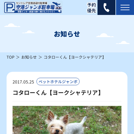
2026年 8月
日
月
火
水
木
金
土
お知らせ
1
×
TOP
お知らせ
コタローくん【ヨークシャテリア】
2
3
4
5
6
7
8
×
×
×
×
×
〇
△
9
10
11
12
13
14
15
2017.05.25
ペットホテルジャンボ
×
△
△
△
×
△
△
コタローくん【ヨークシャテリア】
16
17
18
19
20
21
22
△
△
〇
〇
〇
〇
〇
23
24
25
26
27
28
29
〇
〇
〇
〇
〇
〇
〇