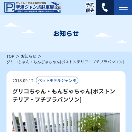
2026年 8月
日
月
火
水
木
金
土
お知らせ
1
×
TOP
お知らせ
2
3
4
5
6
7
8
グリコちゃん・もんぢゃちゃん[ボストンテリア・プチブラバンソン]
×
×
×
×
×
×
△
9
10
11
12
13
14
15
2018.09.12
ペットホテルジャンボ
×
△
△
×
×
△
△
グリコちゃん・もんぢゃちゃん[ボストン
テリア・プチブラバンソン]
16
17
18
19
20
21
22
△
△
〇
〇
〇
〇
〇
23
24
25
26
27
28
29
〇
〇
〇
〇
〇
〇
〇