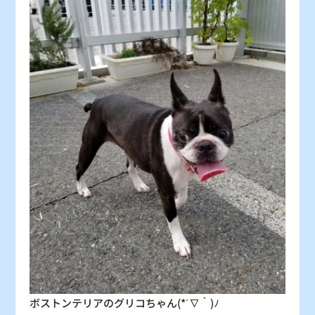
30
31
〇
〇
：シーズン料金
〇
：空車
△
：残り僅か
×
：満車
ボストンテリアのグリコちゃん(*´∇｀)ﾉ