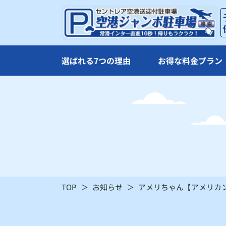
×
×
21
22
×
×
選ばれる7つの理由
お得な料金プラン
28
29
×
×
：シーズン料金
〇
：空車
TOP
お知らせ
アメリちゃん【アメリカ