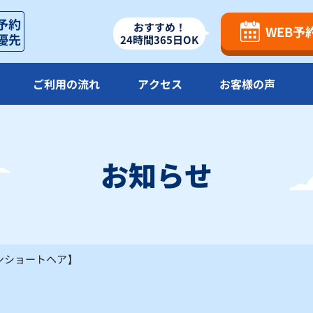
×
×
×
おすすめ！
WEB予
24時間365日OK
23
24
25
26
×
×
×
ご利用の流れ
アクセス
お客様の声
30
×
お知らせ
△
：残り僅か
×
：満車
ンショートヘア】