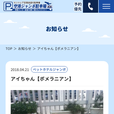
2025年 8月
日
月
火
水
木
金
土
お知らせ
1
2
×
×
TOP
お知らせ
アイちゃん【ポメラニアン】
3
4
5
6
7
8
9
×
×
×
×
×
×
×
10
11
12
13
14
15
16
2018.04.21
ペットホテルジャンボ
×
×
×
×
×
×
×
アイちゃん【ポメラニアン】
17
18
19
20
21
22
23
×
×
×
×
×
×
×
24
25
26
27
28
29
30
×
×
×
×
×
×
×