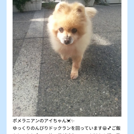
31
×
：シーズン料金
〇
：空車
△
：残り僅か
×
：満車
ポメラニアンのアイちゃん💓✨
ゆっくりのんびりドックランを回っています😁💕ご飯