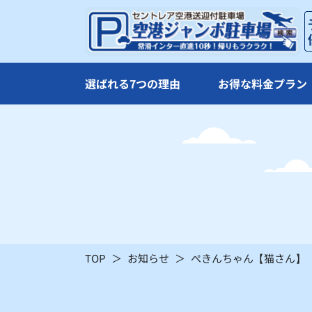
×
×
20
21
×
×
選ばれる7つの理由
お得な料金プラン
27
28
×
×
：シーズン料金
〇
：空車
TOP
お知らせ
ぺきんちゃん【猫さん】