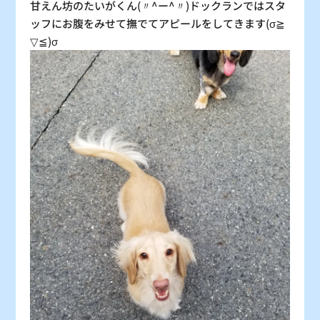
甘えん坊のたいがくん(〃^ー^〃)ドックランではスタ
ッフにお腹をみせて撫でてアピールをしてきます(σ≧
▽≦)σ