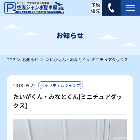
2026年 8月
日
月
火
水
木
金
土
お知らせ
1
×
TOP
お知らせ
たいがくん・みなとくん[ミニチュアダックス]
2
3
4
5
6
7
8
×
×
×
×
×
×
×
9
10
11
12
13
14
15
2018.05.22
ペットホテルジャンボ
×
×
×
×
△
×
△
たいがくん・みなとくん[ミニチュアダッ
クス]
16
17
18
19
20
21
22
△
△
〇
〇
〇
〇
〇
23
24
25
26
27
28
29
〇
〇
〇
〇
〇
〇
〇