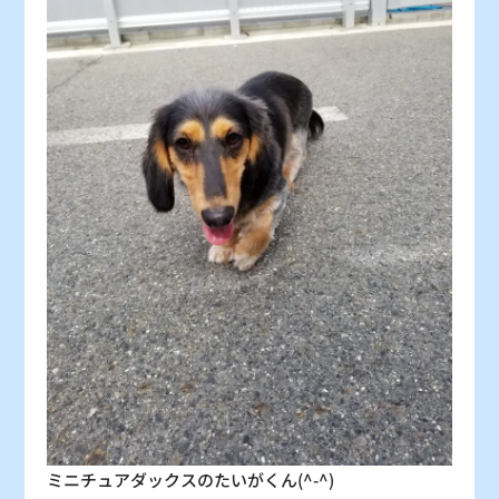
30
31
〇
〇
：シーズン料金
〇
：空車
△
：残り僅か
×
：満車
ミニチュアダックスのたいがくん(^-^)