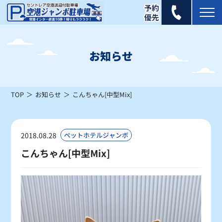
2026年 8月
日
月
火
水
木
金
土
お知らせ
1
×
TOP
お知らせ
こんちゃん[中型Mix]
2
3
4
5
6
7
8
×
×
×
×
×
×
×
9
10
11
12
13
14
15
2018.08.28
ペットホテルジャンボ
△
△
△
△
△
×
△
こんちゃん[中型Mix]
16
17
18
19
20
21
22
△
△
〇
〇
〇
〇
〇
23
24
25
26
27
28
29
〇
〇
〇
〇
〇
〇
〇