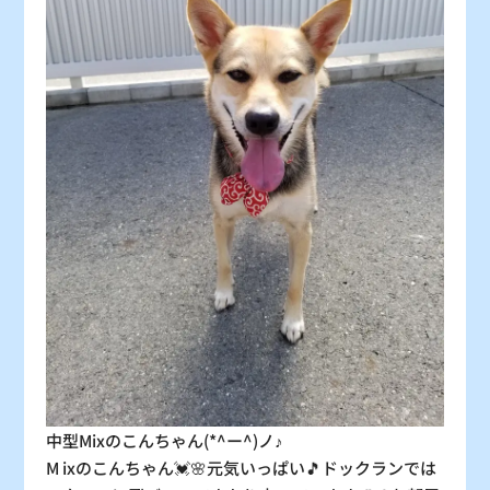
30
31
〇
〇
：シーズン料金
〇
：空車
△
：残り僅か
×
：満車
中型Mixのこんちゃん(*^ー^)ノ♪
M ixのこんちゃん💓🌸元気いっぱい🎵ドックランでは