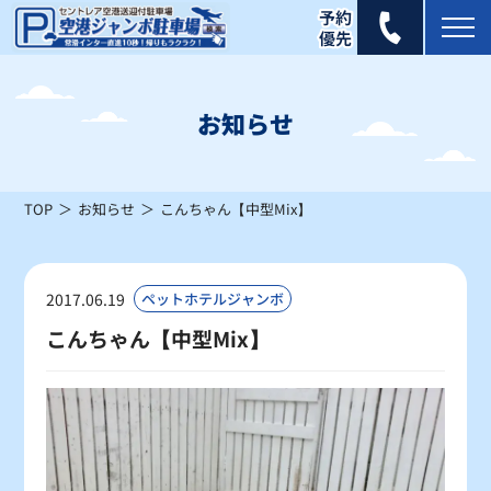
2025年 9月
日
月
火
水
木
金
土
お知らせ
1
2
3
4
5
6
×
×
×
×
×
×
TOP
お知らせ
こんちゃん【中型Mix】
7
8
9
10
11
12
13
×
×
×
×
×
×
×
14
15
16
17
18
19
20
2017.06.19
ペットホテルジャンボ
×
×
×
×
×
×
×
こんちゃん【中型Mix】
21
22
23
24
25
26
27
×
×
×
×
×
×
×
28
29
30
×
×
×