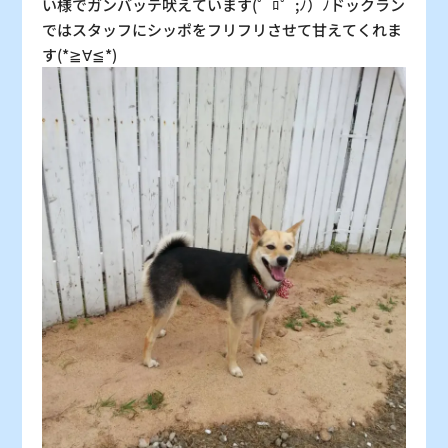
い様でガンバッテ吠えています(゜ﾛ゜;ﾉ）ﾉドックラン
ではスタッフにシッポをフリフリさせて甘えてくれま
す(*≧∀≦*)