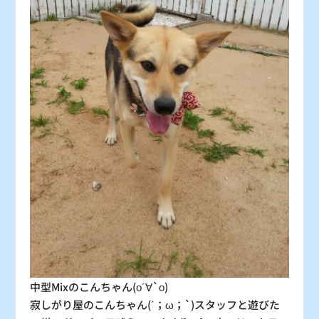
：シーズン料金
〇
：空車
△
：残り僅か
×
：満車
中型Mixのこんちゃん(о´∀`о)
寂しがり屋のこんちゃん(´；ω；`)スタッフと遊びた