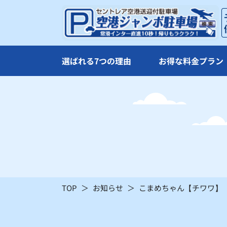
×
×
21
22
×
×
選ばれる7つの理由
お得な料金プラン
28
29
×
×
：シーズン料金
〇
：空車
TOP
お知らせ
こまめちゃん【チワワ】