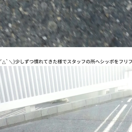
´△`＼)少しずつ慣れてきた様でスタッフの所へシッポをフリフリ