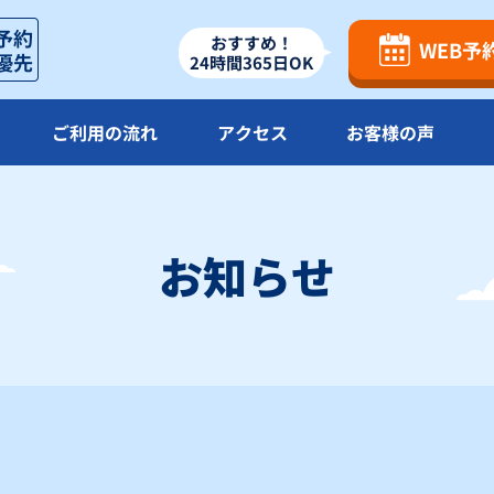
×
×
×
おすすめ！
WEB予
24時間365日OK
23
24
25
26
×
×
×
ご利用の流れ
アクセス
お客様の声
30
×
お知らせ
△
：残り僅か
×
：満車