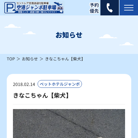
2026年 8月
日
月
火
水
木
金
土
お知らせ
1
×
TOP
お知らせ
きなこちゃん【柴犬】
2
3
4
5
6
7
8
×
×
×
×
×
×
×
9
10
11
12
13
14
15
2018.02.14
ペットホテルジャンボ
×
×
×
△
△
×
△
きなこちゃん【柴犬】
16
17
18
19
20
21
22
△
△
〇
〇
〇
〇
〇
23
24
25
26
27
28
29
〇
〇
〇
〇
〇
〇
〇