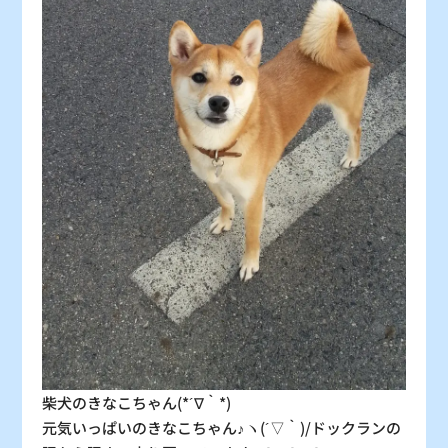
30
31
〇
〇
：シーズン料金
〇
：空車
△
：残り僅か
×
：満車
柴犬のきなこちゃん(*´∇｀*)
元気いっぱいのきなこちゃん♪ヽ(´▽｀)/ドックランの