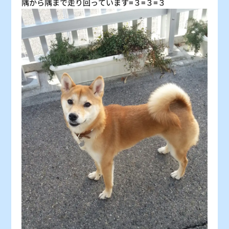
隅から隅まで走り回っています≡３≡３≡３