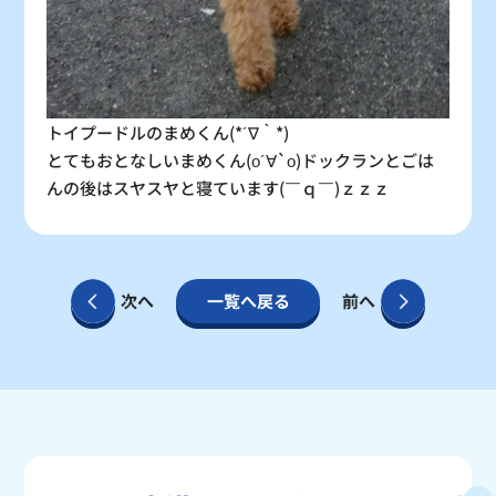
トイプードルのまめくん(*´∇｀*)
とてもおとなしいまめくん(о´∀`о)ドックランとごは
んの後はスヤスヤと寝ています(￣ｑ￣)ｚｚｚ
次へ
一覧へ戻る
前へ