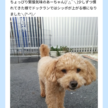
ちょっぴり緊張気味のあーちゃん(/´△`＼)少しずつ慣
れてきた様でドックランではシッポが上がる様になり
ました＼(^-^)／