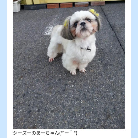
31
×
：シーズン料金
〇
：空車
△
：残り僅か
×
：満車
シーズーのあーちゃん(*´ー｀*)