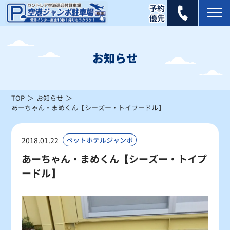
2025年 8月
日
月
火
水
木
金
土
お知らせ
1
2
×
×
TOP
お知らせ
3
4
5
6
7
8
9
あーちゃん・まめくん【シーズー・トイプードル】
×
×
×
×
×
×
×
10
11
12
13
14
15
16
2018.01.22
ペットホテルジャンボ
×
×
×
×
×
×
×
あーちゃん・まめくん【シーズー・トイプ
ードル】
17
18
19
20
21
22
23
×
×
×
×
×
×
×
24
25
26
27
28
29
30
×
×
×
×
×
×
×