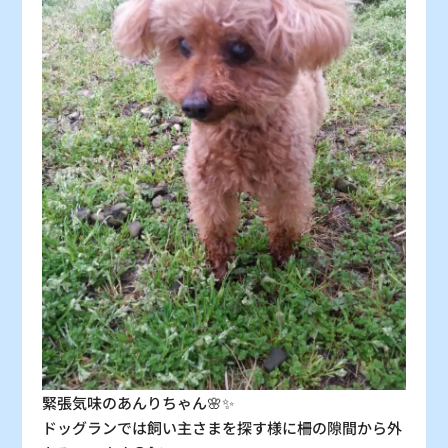
30
31
〇
〇
：シーズン料金
〇
：空車
△
：残り僅か
×
：満車
緊張気味のあんりちゃん🌸✨
ドッグランでは飼い主さまを探す様に柵の隙間から外