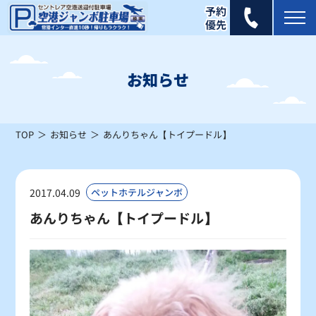
2026年 8月
日
月
火
水
木
金
土
お知らせ
1
×
TOP
お知らせ
あんりちゃん【トイプードル】
2
3
4
5
6
7
8
×
×
×
×
×
×
×
9
10
11
12
13
14
15
2017.04.09
ペットホテルジャンボ
×
×
×
×
△
×
△
あんりちゃん【トイプードル】
16
17
18
19
20
21
22
△
△
〇
〇
〇
〇
〇
23
24
25
26
27
28
29
〇
〇
〇
〇
〇
〇
〇