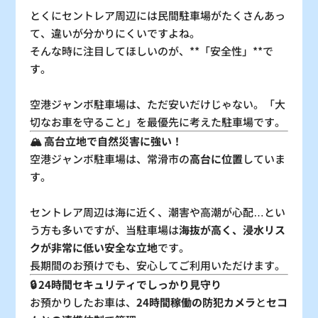
とくにセントレア周辺には民間駐車場がたくさんあっ
て、違いが分かりにくいですよね。
：シーズン料金
〇
：空車
そんな時に注目してほしいのが、**「安全性」**で
△
：残り僅か
×
：満車
す。
空港ジャンボ駐車場は、ただ安いだけじゃない。「大
切なお車を守ること」を最優先に考えた駐車場です。
🏔 高台立地で自然災害に強い！
空港ジャンボ駐車場は、常滑市の
高台に位置
していま
す。
セントレア周辺は海に近く、潮害や高潮が心配…とい
う方も多いですが、当駐車場は
海抜が高く、浸水リス
クが非常に低い安全な立地
です。
長期間のお預けでも、安心してご利用いただけます。
🔒 24時間セキュリティでしっかり見守り
お預かりしたお車は、
24時間稼働の防犯カメラ
と
セコ