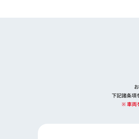
お
下記諸条項
※ 車