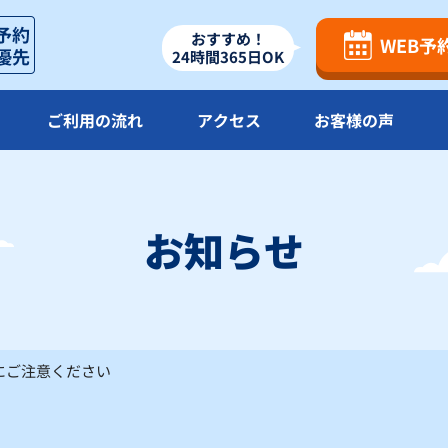
18
19
20
21
おすすめ！
WEB予
24時間365日OK
〇
〇
〇
25
26
27
28
ご利用の流れ
アクセス
お客様の声
〇
〇
〇
お知らせ
△
：残り僅か
×
：満車
にご注意ください