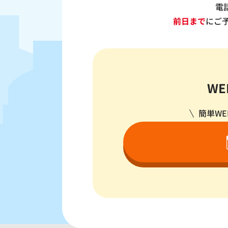
電
前日まで
にご
W
簡単WE