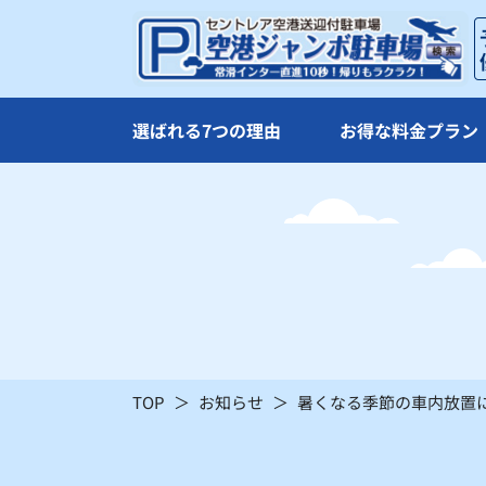
16
17
△
△
23
24
選ばれる7つの理由
お得な料金プラン
〇
〇
30
31
〇
〇
：シーズン料金
〇
：空車
TOP
お知らせ
暑くなる季節の車内放置