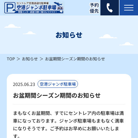
2026年 8月
日
月
火
水
木
金
土
お知らせ
1
×
TOP
お知らせ
お盆期間シーズン期間のお知らせ
2
3
4
5
6
7
8
×
×
×
×
×
×
×
9
10
11
12
13
14
15
2025.06.23
空港ジャンボ駐車場
△
△
△
×
×
△
△
お盆期間シーズン期間のお知らせ
16
17
18
19
20
21
22
△
△
〇
〇
〇
〇
〇
まもなくお盆期間、すでにセントレア内の駐車場は満
車になっております。ジャンボ駐車場もまもなく満車
23
24
25
26
27
28
29
になりそうです。ご予約はお早めにお願いいたしま
〇
〇
〇
〇
〇
〇
〇
す。