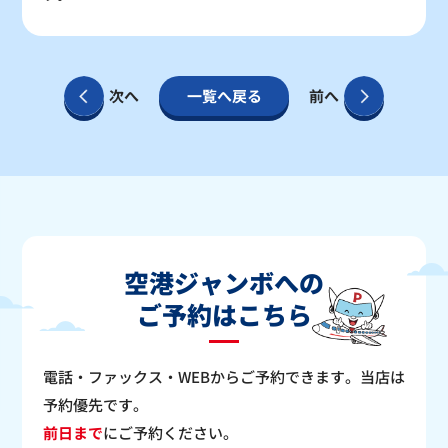
30
31
〇
〇
次へ
一覧へ戻る
前へ
：シーズン料金
〇
：空車
△
：残り僅か
×
：満車
空港ジャンボへの
ご予約はこちら
電話・ファックス・WEBからご予約できます。当店は
予約優先です。
前日まで
にご予約ください。