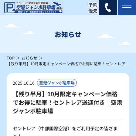
2026年 8月
日
月
火
水
木
金
土
お知らせ
1
×
TOP
お知らせ
2
3
4
5
6
7
8
【残り半月】10月限定キャンペーン価格でお得に駐車！セントレア送迎付き｜空港ジャンボ駐車場
×
×
×
×
×
×
×
9
10
11
12
13
14
15
2025.10.16
空港ジャンボ駐車場
×
△
△
×
×
×
△
【残り半月】10月限定キャンペーン価格
でお得に駐車！セントレア送迎付き｜空港
16
17
18
19
20
21
22
△
△
〇
〇
〇
〇
〇
ジャンボ駐車場
23
24
25
26
27
28
29
セントレア（中部国際空港）をご利用予定の皆さま
〇
〇
〇
〇
〇
〇
〇
へ！