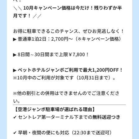
＼＼
10月キャンペーン価格は今だけ！残りわずか半
30
31
月です！
／／
〇
〇
お得に駐車できるこのチャンス、ぜひお見逃しなく！
▶ 普通車1泊2日：2,700円〜（※キャンペーン価格）
：シーズン料金
〇
：空車
△
：残り僅か
×
：満車
▶ 8日間～30日間まで上限￥7,800！
▶
ペットホテルジャンボご利用で最大1,200円OFF！
※10月中のご利用が対象です（10月31日まで）。
※他の割引との併用はできませんのでご注意くださ
い。
【空港ジャンボ駐車場が選ばれる理由】
✔ セントレア第一ターミナル下までの
無料送迎つき
✔ 早朝・夜間の便にも対応（22:30まで送迎可）