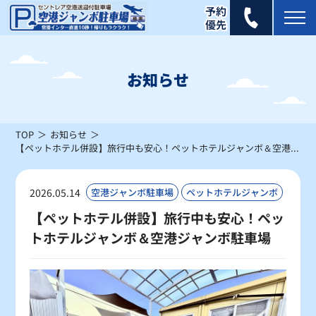
2026年 8月
日
月
火
水
木
金
土
お知らせ
1
×
TOP
お知らせ
2
3
4
5
6
7
8
【ペットホテル併設】旅行中も安心！ペットホテルジャンボ＆空港ジャンボ駐車場
×
×
×
×
×
×
△
9
10
11
12
13
14
15
2026.05.14
空港ジャンボ駐車場
ペットホテルジャンボ
×
△
△
×
×
△
△
【ペットホテル併設】旅行中も安心！ペッ
トホテルジャンボ＆空港ジャンボ駐車場
16
17
18
19
20
21
22
△
△
〇
〇
〇
〇
〇
23
24
25
26
27
28
29
〇
〇
〇
〇
〇
〇
〇