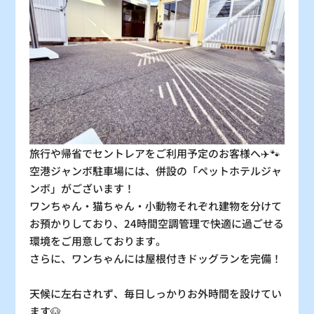
30
31
〇
〇
：シーズン料金
〇
：空車
△
：残り僅か
×
：満車
旅行や帰省でセントレアをご利用予定のお客様へ✈️🐾
空港ジャンボ駐車場には、併設の「ペットホテルジャ
ンボ」がございます！
ワンちゃん・猫ちゃん・小動物それぞれ建物を分けて
お預かりしており、24時間空調管理で快適に過ごせる
環境をご用意しております。
さらに、ワンちゃんには屋根付きドッグランを完備！
天候に左右されず、毎日しっかりお外時間を設けてい
ます🐶