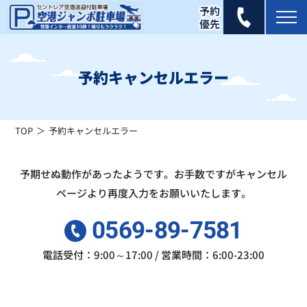
2025年 6月
日
月
火
水
木
金
土
予約キャンセルエラー
1
2
3
4
5
6
7
×
×
×
×
×
×
×
TOP
予約キャンセルエラー
8
9
10
11
12
13
14
×
×
×
×
×
×
×
予期せぬ動作があったようです。お手数ですがキャンセル
15
16
17
18
19
20
21
ページより再度入力をお願いいたします。
×
×
×
×
×
×
×
0569-89-7581
22
23
24
25
26
27
28
×
×
×
×
×
×
×
電話受付：9:00～17:00 / 営業時間：6:00-23:00
29
30
×
×